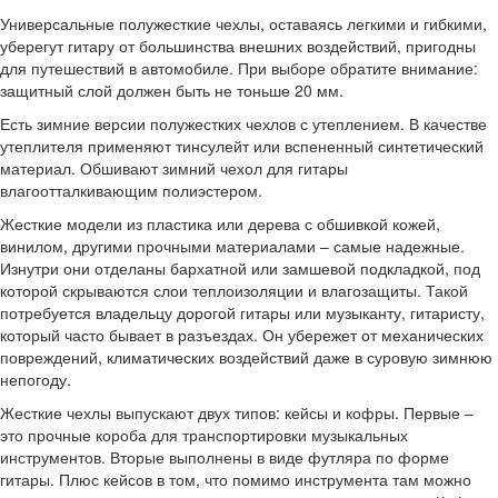
Универсальные полужесткие чехлы, оставаясь легкими и гибкими,
уберегут гитару от большинства внешних воздействий, пригодны
для путешествий в автомобиле. При выборе обратите внимание:
защитный слой должен быть не тоньше 20 мм.
Есть зимние версии полужестких чехлов с утеплением. В качестве
утеплителя применяют тинсулейт или вспененный синтетический
материал. Обшивают зимний чехол для гитары
влагоотталкивающим полиэстером.
Жесткие модели из пластика или дерева с обшивкой кожей,
винилом, другими прочными материалами – самые надежные.
Изнутри они отделаны бархатной или замшевой подкладкой, под
которой скрываются слои теплоизоляции и влагозащиты. Такой
потребуется владельцу дорогой гитары или музыканту, гитаристу,
который часто бывает в разъездах. Он убережет от механических
повреждений, климатических воздействий даже в суровую зимнюю
непогоду.
Жесткие чехлы выпускают двух типов: кейсы и кофры. Первые –
это прочные короба для транспортировки музыкальных
инструментов. Вторые выполнены в виде футляра по форме
гитары. Плюс кейсов в том, что помимо инструмента там можно