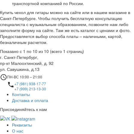
транспортной компанией по России.
Купить чехол для гитары можно на сайте или в нашем магазине в
Санкт-Петербурге. Чтобы получить бесплатную консультацию
специалиста с музыкальным образованием, позвоните нам либо
заполните форму на сайте. Там же есть каталог с ценами и фото.
Предоставляется выбор способа платы – наличными, картой,
безналичным расчетом.
Показано с 1 по 10 из 10 (всего 1 страниц)
г. Санкт-Петербург,
пр-кт Малоохтинский, д. 92
ул. Савушкина, д.13
access_time
ПН-ВС 10:00 – 21:00
local_phone
+7 (981) 938-17-77
+7 (999) 213-13-30
Контакты
Доставка и оплата
Присоединяйтесь к нам
Реквизиты
О нас