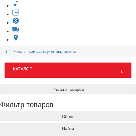
music_note
filter
monetization_on
local_shipping
place
Чехлы, кейсы, футляры, ремни
КАТАЛОГ
Фильтр товаров
Фильтр товаров
Сброс
Найти