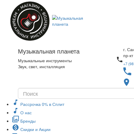
г. Са
Музыкальная планета
пр-кт
local_phone
Музыкальные инструменты
+7 (98
Звук, свет, инсталляция
local_phone
place
music_note
Рассрочка 0% в Сплит
music_note
О нас
filter
Бренды
monetization_on
Скидки и Акции