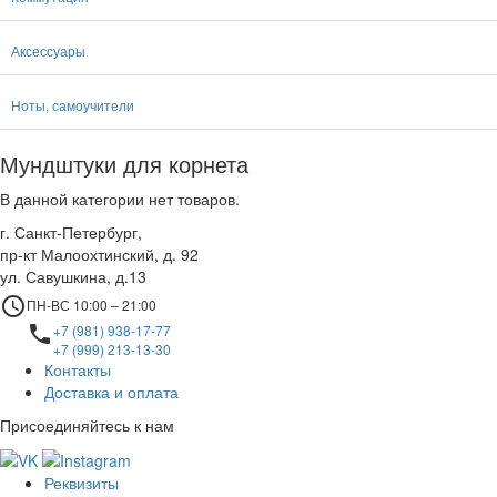
Аксессуары
Ноты, самоучители
Мундштуки для корнета
В данной категории нет товаров.
г. Санкт-Петербург,
пр-кт Малоохтинский, д. 92
ул. Савушкина, д.13
access_time
ПН-ВС 10:00 – 21:00
local_phone
+7 (981) 938-17-77
+7 (999) 213-13-30
Контакты
Доставка и оплата
Присоединяйтесь к нам
Реквизиты