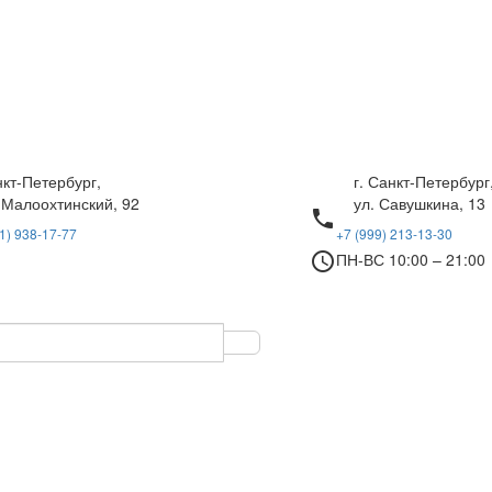
нкт-Петербург,
г. Санкт-Петербург
 Малоохтинский, 92
ул. Савушкина, 13
local_phone
1) 938-17-77
+7 (999) 213-13-30
access_time
ПН-ВС 10:00 – 21:00