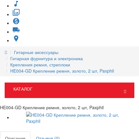
music_note
filter
monetization_on
local_shipping
place
Гитарные аксессуары
Гитарная фурнитура и электроника
Крепления ремня, стреплоки
HE004-GD Крепление ремня, золото, 2 шт, Paxphil
КАТАЛОГ
HE004-GD Крепление ремня, золото, 2 шт, Paxphil
Описание
Отзывов (0)