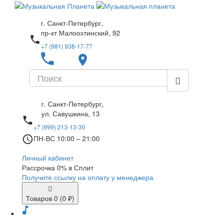
г. Санкт-Петербург,
пр-кт Малоохтинский, 92
local_phone
+7 (981) 938-17-77
local_phone
place
г. Санкт-Петербург,
ул. Савушкина, 13
local_phone
+7 (999) 213-13-30
access_time
ПН-ВС 10:00 – 21:00
Личный кабинет
Рассрочка 0% в Сплит
Получите ссылку на оплату у менеджера
Товаров 0 (0 ₽)
music_note