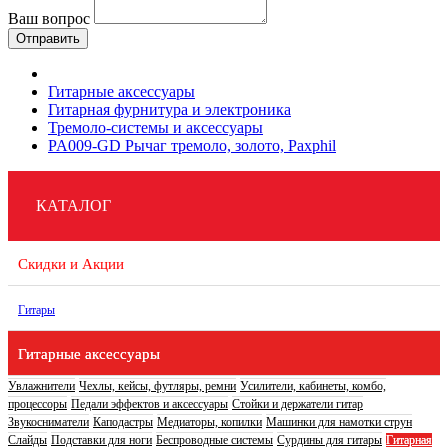
Ваш вопрос
Отправить
Гитарные аксессуары
Гитарная фурнитура и электроника
Тремоло-системы и аксессуары
PA009-GD Рычаг тремоло, золото, Paxphil
КАТАЛОГ
Скидки и Акции
Гитары
Гитарные аксессуары
Увлажнители
Чехлы, кейсы, футляры, ремни
Усилители, кабинеты, комбо,
процессоры
Педали эффектов и аксессуары
Стойки и держатели гитар
Звукосниматели
Каподастры
Медиаторы, копилки
Машинки для намотки струн
Слайды
Подставки для ноги
Беспроводные системы
Сурдины для гитары
Гитарная