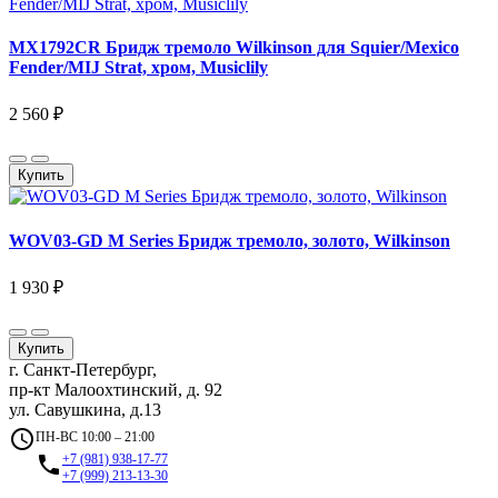
MX1792CR Бридж тремоло Wilkinson для Squier/Mexico
Fender/MIJ Strat, хром, Musiclily
2 560 ₽
Купить
WOV03-GD M Series Бридж тремоло, золото, Wilkinson
1 930 ₽
Купить
г. Санкт-Петербург,
пр-кт Малоохтинский, д. 92
ул. Савушкина, д.13
access_time
ПН-ВС 10:00 – 21:00
local_phone
+7 (981) 938-17-77
+7 (999) 213-13-30