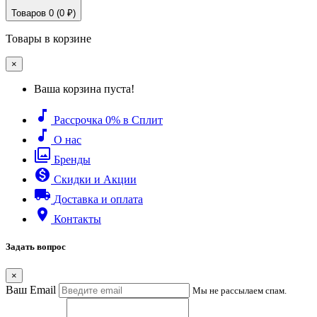
Товаров 0 (0 ₽)
Товары в корзине
×
Ваша корзина пуста!
music_note
Рассрочка 0% в Сплит
music_note
О нас
filter
Бренды
monetization_on
Скидки и Акции
local_shipping
Доставка и оплата
place
Контакты
Задать вопрос
×
Ваш Email
Мы не рассылаем спам.