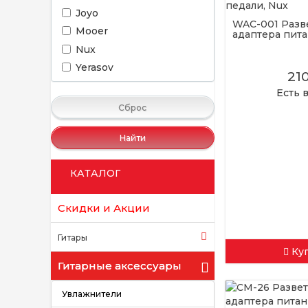
Joyo
WAC-001 Разв
Mooer
адаптера питани
Nux
Yerasov
21
Есть 
Сброс
Найти
КАТАЛОГ
Скидки и Акции
Гитары
Ку
Гитарные аксессуары
Увлажнители