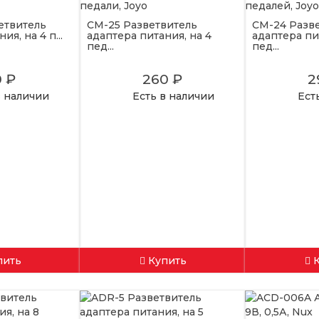
етвитель
CM-25 Разветвитель
CM-24 Разв
я, на 4 п...
адаптера питания, на 4
адаптера пи
пед...
пед...
0 ₽
260 ₽
2
в наличии
Есть в наличии
Ест
пить
Купить