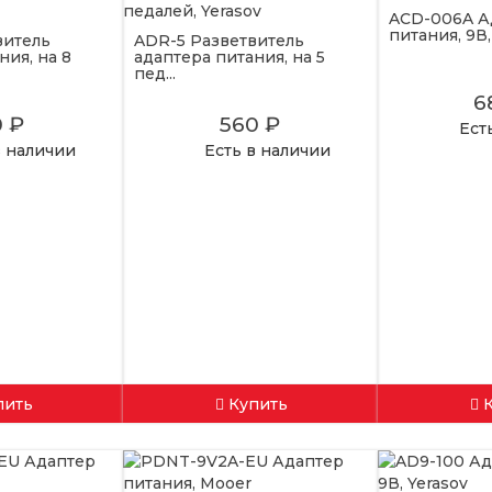
ACD-006A А
питания, 9В,
витель
ADR-5 Разветвитель
ния, на 8
адаптера питания, на 5
пед...
6
0 ₽
560 ₽
Ест
в наличии
Есть в наличии
пить
Купить