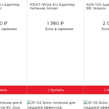
U Адаптер
PDNT-9V2A-EU Адаптер
AD9-100 Ад
r
питания, Mooer
9В, Yerasov
00 ₽
1 380 ₽
2 
в наличии
Есть в наличии
Ест
пить
Купить