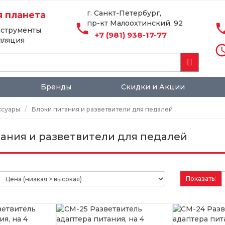
г. Санкт-Петербург,
 планета
пр-кт Малоохтинский, 92
local_phone
local_p
струменты
+7 (981) 938-17-77
алляция
access_
Бренды
Скидки и Акции
ссуары
Блоки питания и разветвители для педалей
ания и разветвители для педалей
Показать: