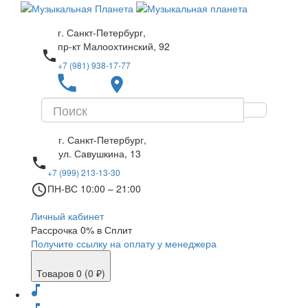
г. Санкт-Петербург,
пр-кт Малоохтинский, 92
local_phone
+7 (981) 938-17-77
local_phone
place
г. Санкт-Петербург,
ул. Савушкина, 13
local_phone
+7 (999) 213-13-30
access_time
ПН-ВС 10:00 – 21:00
Личный кабинет
Рассрочка 0% в Сплит
Получите ссылку на оплату у менеджера
Товаров 0 (0 ₽)
music_note