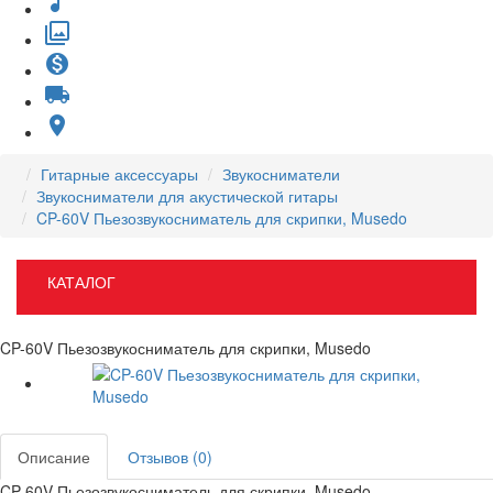
music_note
filter
monetization_on
local_shipping
place
Гитарные аксессуары
Звукосниматели
Звукосниматели для акустической гитары
CP-60V Пьезозвукосниматель для скрипки, Musedo
КАТАЛОГ
CP-60V Пьезозвукосниматель для скрипки, Musedo
Описание
Отзывов (0)
CP-60V Пьезозвукосниматель для скрипки, Musedo