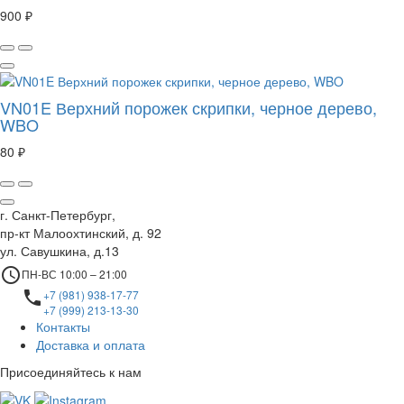
900 ₽
VN01E Верхний порожек скрипки, черное дерево,
WBO
80 ₽
г. Санкт-Петербург,
пр-кт Малоохтинский, д. 92
ул. Савушкина, д.13
access_time
ПН-ВС 10:00 – 21:00
local_phone
+7 (981) 938-17-77
+7 (999) 213-13-30
Контакты
Доставка и оплата
Присоединяйтесь к нам