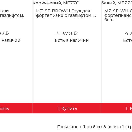
 для
MZ-SF-BROWN Стул для
MZ-SF-WH С
газлифтом,
фортепиано с газлифтом, ...
фортепиано 
бел...
70 ₽
4 370 ₽
4 
в наличии
Есть в наличии
Ест
пить
Купить
Показано с 1 по 8 из 8 (всего 1 с