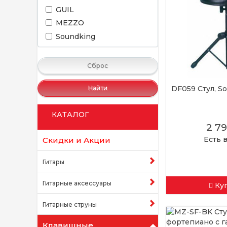
GUIL
MEZZO
Soundking
Сброс
DF059 Стул, S
Найти
КАТАЛОГ
2 7
Есть 
Скидки и Акции
Гитары
Гитарные аксессуары
Ку
Гитарные струны
Клавишные