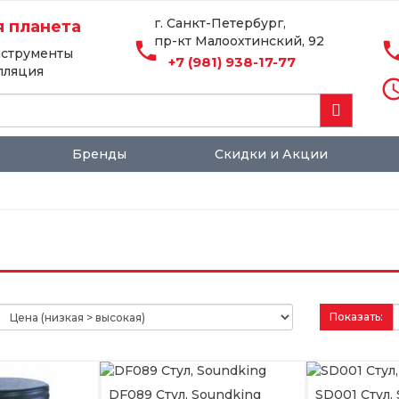
г. Санкт-Петербург,
 планета
пр-кт Малоохтинский, 92
local_phone
local_p
струменты
+7 (981) 938-17-77
алляция
access_
Бренды
Скидки и Акции
Показать:
DF089 Стул, Soundking
SD001 Стул,