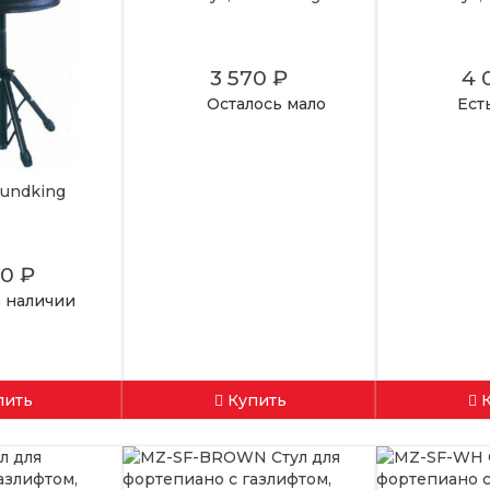
3 570 ₽
4 
Осталось мало
Ест
oundking
90 ₽
в наличии
пить
Купить