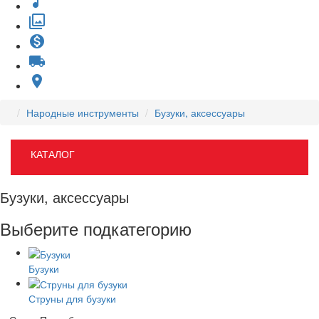
music_note
filter
monetization_on
local_shipping
place
Народные инструменты
Бузуки, аксессуары
КАТАЛОГ
Бузуки, аксессуары
Выберите подкатегорию
Бузуки
Струны для бузуки