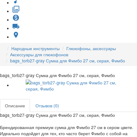
music_note
filter
monetization_on
local_shipping
place
Народные инструменты
Глюкофоны, аксессуары
Аксессуары для глюкофонов
bags_torb27-gray Сумка для Фимбо 27 см, серая, Фимбо
bags_torb27-gray Сумка для Фимбо 27 см, серая, Фимбо
Описание
Отзывов (0)
bags_torb27-gray Сумка для Фимбо 27 см, серая, Фимбо
Брендированная премиум сумка для Фимбо 27 см в сером цвете.
Идеально подойдет для тех, кто часто берет Фимбо с собой на