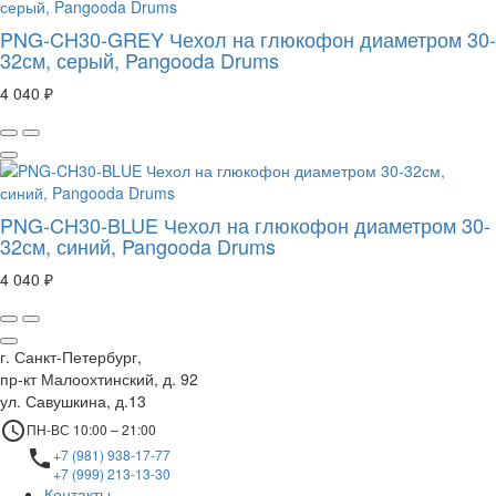
PNG-CH30-GREY Чехол на глюкофон диаметром 30-
32см, серый, Pangooda Drums
4 040 ₽
PNG-CH30-BLUE Чехол на глюкофон диаметром 30-
32см, синий, Pangooda Drums
4 040 ₽
г. Санкт-Петербург,
пр-кт Малоохтинский, д. 92
ул. Савушкина, д.13
access_time
ПН-ВС 10:00 – 21:00
local_phone
+7 (981) 938-17-77
+7 (999) 213-13-30
Контакты