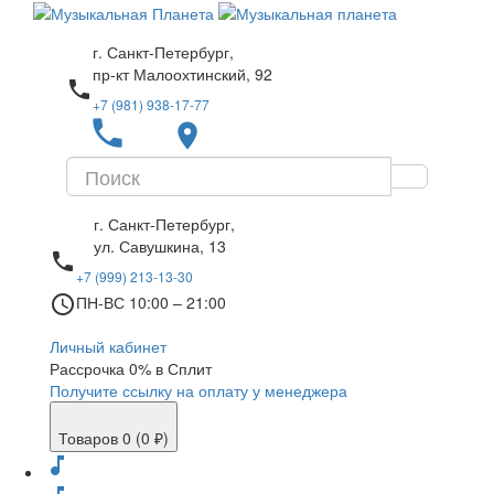
г. Санкт-Петербург,
пр-кт Малоохтинский, 92
local_phone
+7 (981) 938-17-77
local_phone
place
г. Санкт-Петербург,
ул. Савушкина, 13
local_phone
+7 (999) 213-13-30
access_time
ПН-ВС 10:00 – 21:00
Личный кабинет
Рассрочка 0% в Сплит
Получите ссылку на оплату у менеджера
Товаров 0 (0 ₽)
music_note