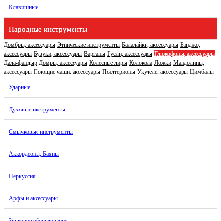
Клавишные
Народные инструменты
Домбры, аксессуары
Этнические инструменты
Балалайки, аксессуары
Банджо,
аксессуары
Бузуки, аксессуары
Варганы
Гусли, аксессуары
Глюкофоны, аксессуары
Дала-фандыр
Домры, аксессуары
Колесные лиры
Колокола
Ложки
Мандолины,
аксессуары
Поющие чаши, аксессуары
Псалтерионы
Укулеле, аксессуары
Цимбалы
Ударные
Духовые инструменты
Смычковые инструменты
Аккордеоны, Баяны
Перкуссия
Арфы и аксессуары
Звуковое оборудование