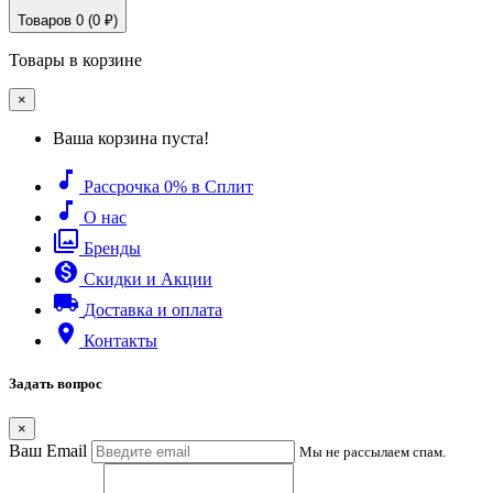
Товаров 0 (0 ₽)
Товары в корзине
×
Ваша корзина пуста!
music_note
Рассрочка 0% в Сплит
music_note
О нас
filter
Бренды
monetization_on
Скидки и Акции
local_shipping
Доставка и оплата
place
Контакты
Задать вопрос
×
Ваш Email
Мы не рассылаем спам.