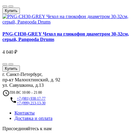
Купить
PNG-CH30-GREY Чехол на глюкофон диаметром 30-32см,
серый, Pangooda Drums
4 040 ₽
Купить
г. Санкт-Петербург,
пр-кт Малоохтинский, д. 92
ул. Савушкина, д.13
access_time
ПН-ВС 10:00 – 21:00
local_phone
+7 (981) 938-17-77
+7 (999) 213-13-30
Контакты
Доставка и оплата
Присоединяйтесь к нам