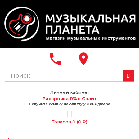
local_phone
place
Личный кабинет
Рассрочка 0% в Сплит
Получите ссылку на оплату у менеджера
Товаров 0 (0 ₽)