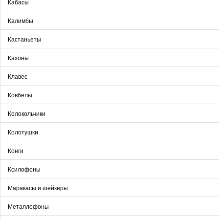
Кабасы
Калимбы
Кастаньеты
Кахоны
Клавес
Ковбелы
Колокольчики
Колотушки
Конги
Ксилофоны
Маракасы и шейкеры
Металлофоны