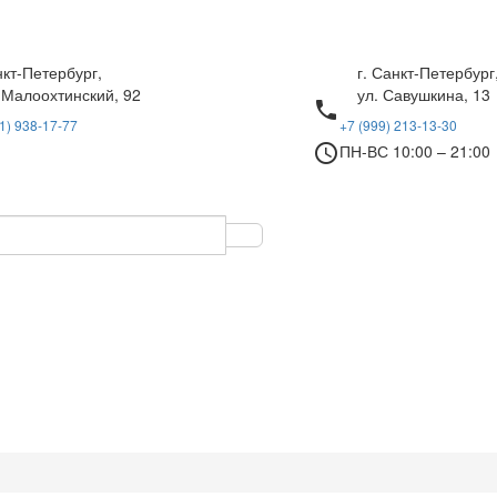
нкт-Петербург,
г. Санкт-Петербург
 Малоохтинский, 92
ул. Савушкина, 13
local_phone
1) 938-17-77
+7 (999) 213-13-30
access_time
ПН-ВС 10:00 – 21:00