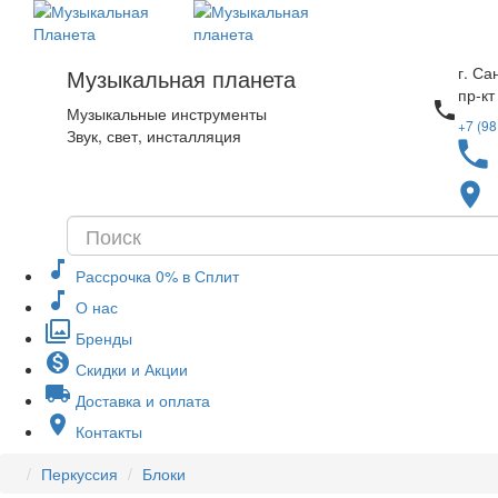
г. Са
Музыкальная планета
пр-кт
local_phone
Музыкальные инструменты
+7 (98
Звук, свет, инсталляция
local_phone
place
music_note
Рассрочка 0% в Сплит
music_note
О нас
filter
Бренды
monetization_on
Скидки и Акции
local_shipping
Доставка и оплата
place
Контакты
Перкуссия
Блоки