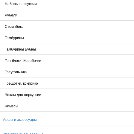
Наборы перкуссии
Рубели
Стомпбокс
Тамбурины
Тамбурины Бубны
Тон-блоки, Коробочки
Треугольники
Трещотки, кокирико
Чехлы для перкуссии
Чимесы
Арфы и аксессуары
Звуковое оборудование