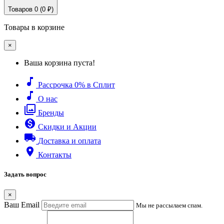
Товаров 0 (0 ₽)
Товары в корзине
×
Ваша корзина пуста!
music_note
Рассрочка 0% в Сплит
music_note
О нас
filter
Бренды
monetization_on
Скидки и Акции
local_shipping
Доставка и оплата
place
Контакты
Задать вопрос
×
Ваш Email
Мы не рассылаем спам.