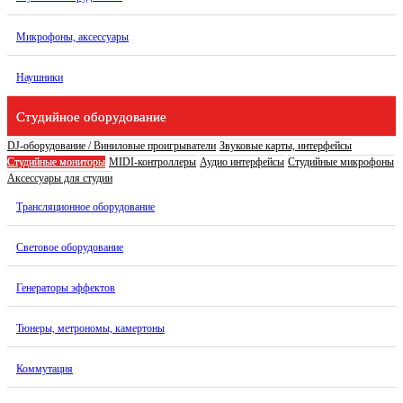
Микрофоны, аксессуары
Наушники
Студийное оборудование
DJ-оборудование / Виниловые проигрыватели
Звуковые карты, интерфейсы
Студийные мониторы
MIDI-контроллеры
Аудио интерфейсы
Студийные микрофоны
Аксессуары для студии
Трансляционное оборудование
Световое оборудование
Генераторы эффектов
Тюнеры, метрономы, камертоны
Коммутация