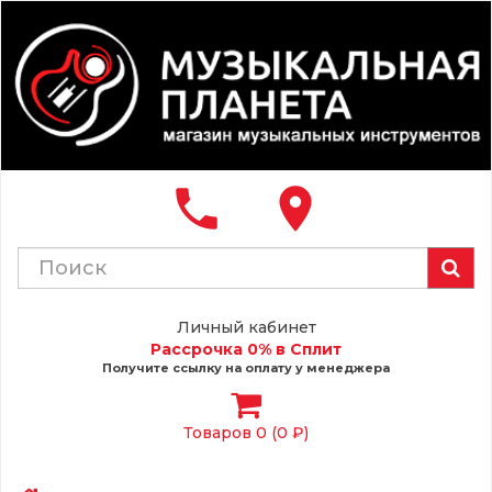
local_phone
place
Личный кабинет
Рассрочка 0% в Сплит
Получите ссылку на оплату у менеджера
Товаров 0 (0 ₽)