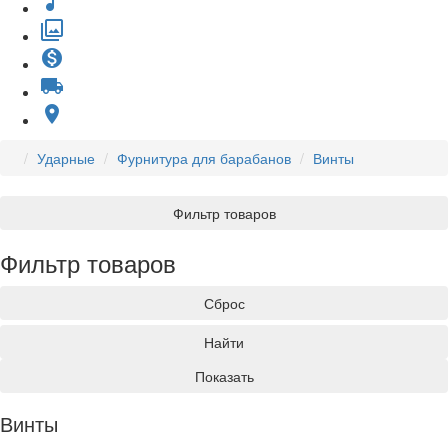
music_note
filter
monetization_on
local_shipping
place
Ударные
Фурнитура для барабанов
Винты
Фильтр товаров
Фильтр товаров
Сброс
Найти
Показать
Винты